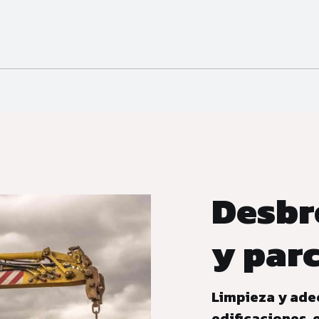
Desbr
y par
Limpieza y ade
edificaciones,