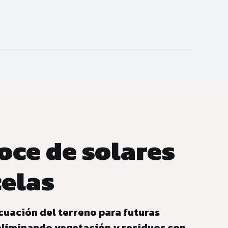
oce de solares
celas
cuación del terreno para futuras
 eliminando vegetación y residuos con