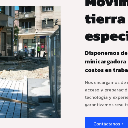
Movim
tierr
espec
Disponemos de
minicargadora 
costos en traba
Nos encargamos de ni
acceso y preparación
tecnología y experi
garantizamos resulta
Contáctanos