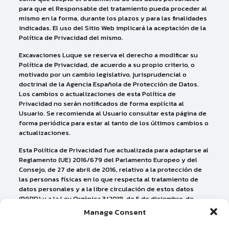
para que el Responsable del tratamiento pueda proceder al
mismo en la forma, durante los plazos y para las finalidades
indicadas. El uso del Sitio Web implicará la aceptación de la
Política de Privacidad del mismo.
Excavaciones Luque se reserva el derecho a modificar su
Política de Privacidad, de acuerdo a su propio criterio, o
motivado por un cambio legislativo, jurisprudencial o
doctrinal de la Agencia Española de Protección de Datos.
Los cambios o actualizaciones de esta Política de
Privacidad no serán notificados de forma explícita al
Usuario. Se recomienda al Usuario consultar esta página de
forma periódica para estar al tanto de los últimos cambios o
actualizaciones.
Esta Política de Privacidad fue actualizada para adaptarse al
Reglamento (UE) 2016/679 del Parlamento Europeo y del
Consejo, de 27 de abril de 2016, relativo a la protección de
las personas físicas en lo que respecta al tratamiento de
datos personales y a la libre circulación de estos datos
(RGPD) y a la Ley Orgánica 3/2018, de 5 de diciembre, de
Protección de Datos Personales y garantía de los derechos
Manage Consent
digitales.