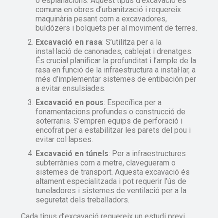
o esplanacions. Aquest tipus d’excavació és
comuna en obres d’urbanització i requereix
maquinària pesant com a excavadores,
buldòzers i bolquets per al moviment de terres.
Excavació en rasa
: S’utilitza per a la
instal·lació de canonades, cablejat i drenatges.
És crucial planificar la profunditat i l’ample de la
rasa en funció de la infraestructura a instal·lar, a
més d’implementar sistemes de entibación per
a evitar ensulsiades.
Excavació en pous
: Específica per a
fonamentacions profundes o construcció de
soterranis. S’empren equips de perforació i
encofrat per a estabilitzar les parets del pou i
evitar col·lapses.
Excavació en túnels
: Per a infraestructures
subterrànies com a metre, clavegueram o
sistemes de transport. Aquesta excavació és
altament especialitzada i pot requerir l’ús de
tuneladores i sistemes de ventilació per a la
seguretat dels treballadors.
Cada tipus d’excavació requereix un estudi previ