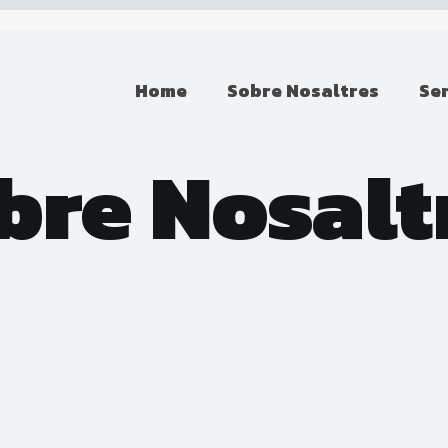
Home
Sobre Nosaltres
Se
bre Nosalt